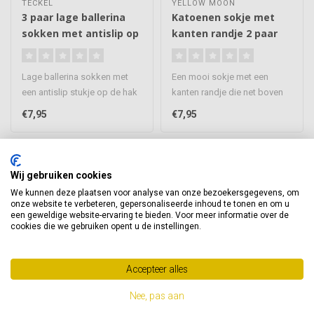
TECKEL
YELLOW MOON
3 paar lage ballerina
Katoenen sokje met
sokken met antislip op
kanten randje 2 paar
de hak
Lage ballerina sokken met
Een mooi sokje met een
een antislip stukje op de hak
kanten randje die net boven
waardoor de sok perfect ..
de schoen uitkomt. Deze
€7,95
€7,95
enkel..
Wij gebruiken cookies
We kunnen deze plaatsen voor analyse van onze bezoekersgegevens, om
onze website te verbeteren, gepersonaliseerde inhoud te tonen en om u
een geweldige website-ervaring te bieden. Voor meer informatie over de
cookies die we gebruiken opent u de instellingen.
Accepteer alles
Nee, pas aan