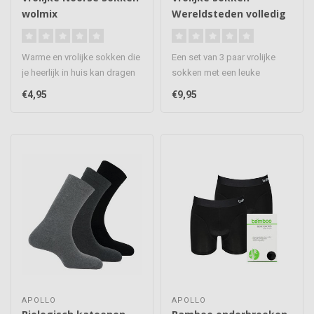
wolmix
Wereldsteden volledig
naadloos 3 paar
Warme en vrolijke sokken die
Een set van 3 paar vrolijke
je heerlijk in huis kan dragen
sokken met een leuke
maar ook prima kan d..
Wereldsteden print, de
€4,95
€9,95
sokken o..
APOLLO
APOLLO