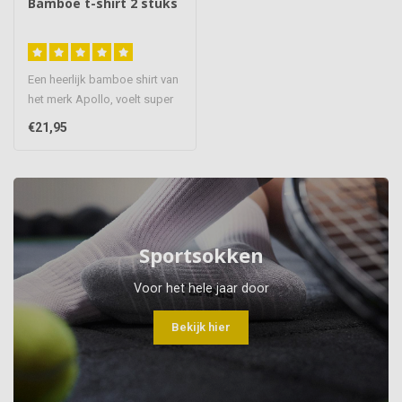
Bamboe t-shirt 2 stuks
Een heerlijk bamboe shirt van
het merk Apollo, voelt super
zacht aan het draagt ..
€21,95
Sportsokken
Voor het hele jaar door
Bekijk hier