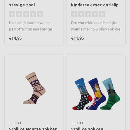
stevige zool
kindersok met antislip
De heerlijk warme wollen
Een wat dikkere en heerlijke
pantoffel met een stevige
warme merino wollen sok die
buitenzool en een heerlijk
zijn voorzien van een a..
€14,95
€11,95
wa..
TECKEL
TECKEL
Vrolijke Noorse sokken
Vrolijke sokken