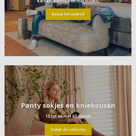
Katoen, bamboe en merino wol
Bekijk het aanbod
Panty sokjes en kniekousen
15 tot en met 60 deniër
bekijk de collectie