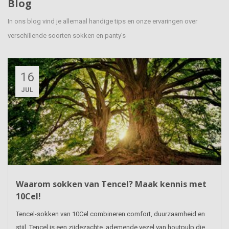
Blog
In ons blog vind je allemaal handige tips en onze ervaringen over
verschillende soorten sokken en panty's
16
JUL
Waarom sokken van Tencel? Maak kennis met
10Cel!
Tencel-sokken van 10Cel combineren comfort, duurzaamheid en
stijl. Tencel is een zijdezachte, ademende vezel van houtpulp die