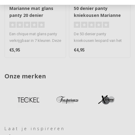
MARIANNE
MARIANNE
Marianne mat glans
50 denier panty
panty 20 denier
kniekousen Marianne
leopard
Een chique mat glans panty
De 50 denier panty
verkrijgbaar in 7 kleuren. Deze
kniekousen leopard van het
panty sluit mooi aan ..
merk Marianne zijn mooie
€5,95
€4,95
kousjes d..
Onze merken
Laat je inspireren