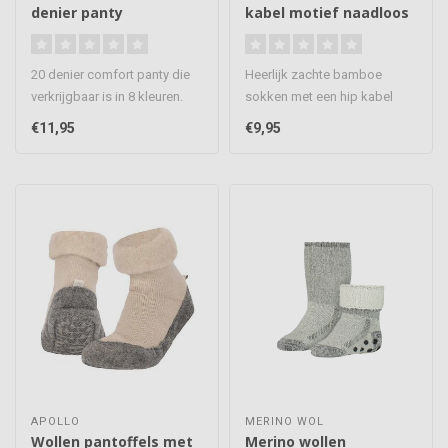
denier panty
kabel motief naadloos
3 paar
20 denier comfort panty die
Heerlijk zachte bamboe
verkrijgbaar is in 8 kleuren.
sokken met een hip kabel
Voorzien van een licht..
motief, de musthave voor
€11,95
€9,95
deze wi..
APOLLO
MERINO WOL
Wollen pantoffels met
Merino wollen