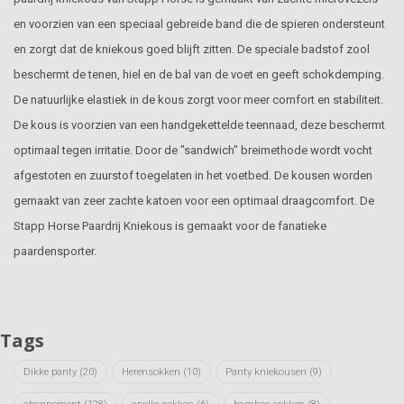
en voorzien van een speciaal gebreide band die de spieren ondersteunt
en zorgt dat de kniekous goed blijft zitten. De speciale badstof zool
beschermt de tenen, hiel en de bal van de voet en geeft schokdemping.
De natuurlijke elastiek in de kous zorgt voor meer comfort en stabiliteit.
De kous is voorzien van een handgekettelde teennaad, deze beschermt
optimaal tegen irritatie. Door de "sandwich" breimethode wordt vocht
afgestoten en zuurstof toegelaten in het voetbed. De kousen worden
gemaakt van zeer zachte katoen voor een optimaal draagcomfort. De
Stapp Horse Paardrij Kniekous is gemaakt voor de fanatieke
paardensporter.
Tags
Dikke panty
(20)
Herensokken
(10)
Panty kniekousen
(9)
abonnement
(128)
apollo sokken
(6)
bamboe sokken
(8)