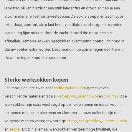
je voeten blijven hierdoor een stuk langer fris en droog en heb je een
stuk minder snel last van zweetvoeten. De sok is soepel en zacht voor
extra draagcomfort, als u last heeft van diabetes of opgezette voeten
zijn dit erg fijne sokken door de zachte boord die de voeten niet
afknellen. Bamboe sokken beschikken over thermo control, dit houd in
dat uw voeten extra worden beschermd in de zomer tegen de hitte en in
de winter tegen koude temperaturen.
Sterke werksokken kopen
Een mooie collectie van zeer
sterke werksokken
gemaakt van
verschillende materialen zoals:
katoen
,
wol
,
merino wol
en
coolmax
. Alle
werksokken zijn extra verstevigd op de hak en tenen en ideaal voor in
schoenen met een stalen neus en klompen. In onze collectie zijn de
volgende merken vertegenwoordigt:
Stapp
,
Stapp Yellow
,
Hertex
,
Eureka
en
Teckel
. Dit zijn allemaal werksokken van zeer hoge kwaliteit, die