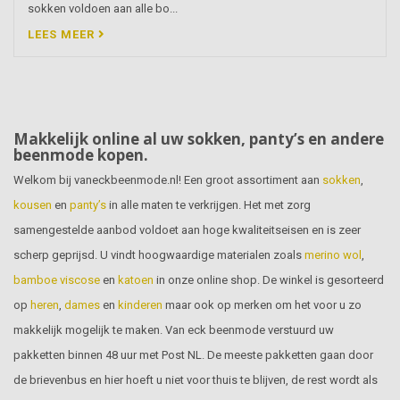
sokken voldoen aan alle bo...
LEES MEER
Makkelijk online al uw sokken, panty’s en andere
beenmode kopen.
Welkom bij vaneckbeenmode.nl! Een groot assortiment aan
sokken
,
kousen
en
panty’s
in alle maten te verkrijgen. Het met zorg
samengestelde aanbod voldoet aan hoge kwaliteitseisen en is zeer
scherp geprijsd. U vindt hoogwaardige materialen zoals
merino wol
,
bamboe viscose
en
katoen
in onze online shop. De winkel is gesorteerd
op
heren
,
dames
en
kinderen
maar ook op merken om het voor u zo
makkelijk mogelijk te maken. Van eck beenmode verstuurd uw
pakketten binnen 48 uur met Post NL. De meeste pakketten gaan door
de brievenbus en hier hoeft u niet voor thuis te blijven, de rest wordt als