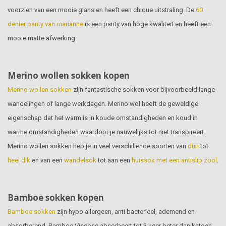
voorzien van een mooie glans en heeft een chique uitstraling. De
60
deniër panty van marianne
is een panty van hoge kwaliteit en heeft een
mooie matte afwerking.
Merino wollen sokken kopen
Merino wollen sokken
zijn fantastische sokken voor bijvoorbeeld lange
wandelingen of lange werkdagen. Merino wol heeft de geweldige
eigenschap dat het warm is in koude omstandigheden en koud in
warme omstandigheden waardoor je nauwelijks tot niet transpireert.
Merino wollen sokken heb je in veel verschillende soorten van
dun
tot
heel dik
en van een
wandelsok
tot aan een
huissok met een antislip zool
.
Bamboe sokken kopen
Bamboe sokken
zijn hypo allergeen, anti bacterieel, ademend en
absorberend. Bamboe Viscose absorbeert tot 3 keer beter dan katoen,