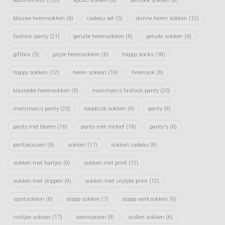
blauwe herensokken
(6)
cadeau set
(5)
dunne heren sokken
(12)
fashion panty
(21)
geruite herensokken
(6)
geruite sokken
(6)
giftbox
(5)
grijze herensokken
(6)
happy socks
(18)
happy sokken
(12)
heren sokken
(19)
herensok
(6)
klassieke herensokken
(6)
marcmarcs fashion panty
(20)
marcmarcs panty
(20)
naadloze sokken
(9)
panty
(9)
panty met bloem
(16)
panty met motief
(19)
panty's
(6)
pantykousen
(6)
sokken
(17)
sokken cadeau
(8)
sokken met hartjes
(9)
sokken met print
(12)
sokken met stippen
(9)
sokken met vrolijke print
(12)
sportsokken
(6)
stapp sokken
(7)
stapp werksokken
(6)
vrolijke sokken
(17)
werksokken
(9)
wollen sokken
(6)