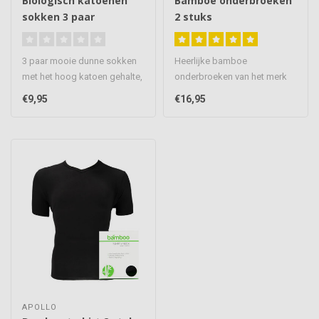
Biologisch katoenen
Bamboe onderbroeken
sokken 3 paar
2 stuks
3 paar mooie dunne sokken
Heerlijke bamboe
met het hoog katoen gehalte,
onderbroeken van het merk
maar liefst 98%! De katoe..
Apollo, voelen super zacht
€9,95
€16,95
aan en dra..
APOLLO