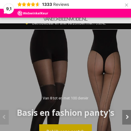
×
1333
Reviews
9,1
0
MENU
Gratis verzonden vanaf €39,-
Van 8 tot en met 100 deniër
Basis en fashion panty's