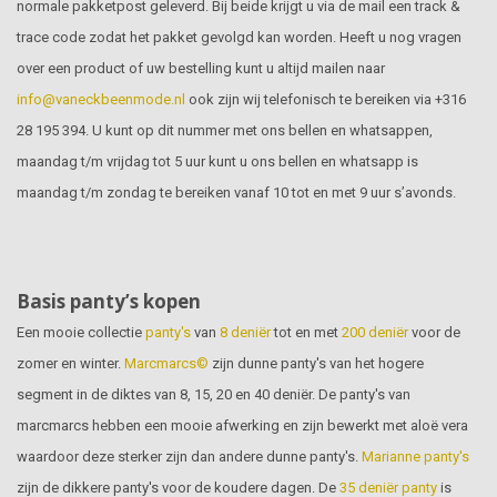
normale pakketpost geleverd. Bij beide krijgt u via de mail een track &
trace code zodat het pakket gevolgd kan worden. Heeft u nog vragen
over een product of uw bestelling kunt u altijd mailen naar
info@vaneckbeenmode.nl
ook zijn wij telefonisch te bereiken via +316
28 195 394. U kunt op dit nummer met ons bellen en whatsappen,
maandag t/m vrijdag tot 5 uur kunt u ons bellen en whatsapp is
maandag t/m zondag te bereiken vanaf 10 tot en met 9 uur s’avonds.
Basis panty’s kopen
Een mooie collectie
panty's
van
8 deniër
tot en met
200 deniër
voor de
zomer en winter.
Marcmarcs©
zijn dunne panty's van het hogere
segment in de diktes van 8, 15, 20 en 40 deniër. De panty's van
marcmarcs hebben een mooie afwerking en zijn bewerkt met aloë vera
waardoor deze sterker zijn dan andere dunne panty's.
Marianne panty's
zijn de dikkere panty's voor de koudere dagen. De
35 deniër panty
is