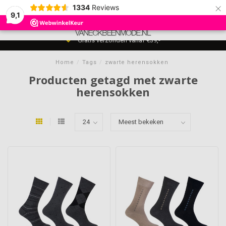
×
1334
Reviews
9,1
0
MENU
Gratis verzonden vanaf €39,-
Home
/
Tags
/
zwarte herensokken
Producten getagd met zwarte
herensokken