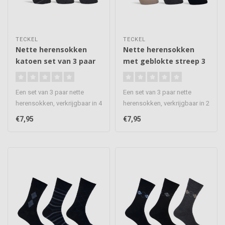
TECKEL
TECKEL
Nette herensokken
Nette herensokken
katoen set van 3 paar
met geblokte streep 3
paar
Een set van 3 paar nette
Een set van 3 paar nette
herensokken, verkrijgbaar in 4
herensokken, verkrijgbaar in 2
kleur combinaties. Een p..
kleur combinaties. Een p..
€7,95
€7,95