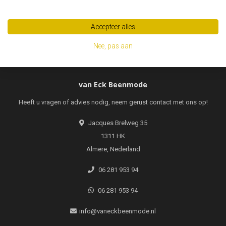
Abonneer
Accepteer alles
Nee, pas aan
van Eck Beenmode
Heeft u vragen of advies nodig, neem gerust contact met ons op!
Jacques Brelweg 35
1311 HK
Almere, Nederland
06 281 953 94
06 281 953 94
info@vaneckbeenmode.nl