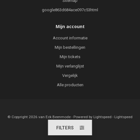
Sitemap
google863d684ace097c53html
Mijn account
Account informatie
Mijn bestellingen
Mijn tickets
Mijn verlanglijst
Vergelijk
Alle producten
© Copyright 2026 van Eck Beenmode - Powered by
Lightspeed
-
Lightspeed
design
by
Dyvelopment
FILTERS