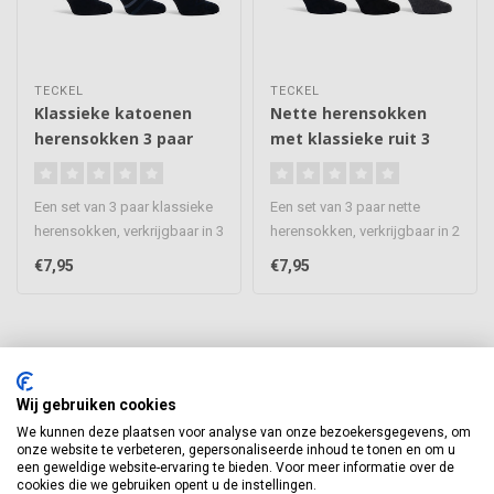
TECKEL
TECKEL
Klassieke katoenen
Nette herensokken
herensokken 3 paar
met klassieke ruit 3
paar
Een set van 3 paar klassieke
Een set van 3 paar nette
herensokken, verkrijgbaar in 3
herensokken, verkrijgbaar in 2
kleuren. Een prachti..
kleur combinaties. Een p..
€7,95
€7,95
Wij gebruiken cookies
We kunnen deze plaatsen voor analyse van onze bezoekersgegevens, om
Abonneer je op onze nieuwsbrief
onze website te verbeteren, gepersonaliseerde inhoud te tonen en om u
een geweldige website-ervaring te bieden. Voor meer informatie over de
Blijf op de hoogte van onze laatste acties
cookies die we gebruiken opent u de instellingen.