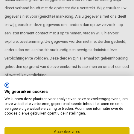
direct verband houdt met de opdracht die u verstrekt. Wij gebruiken uw
gegevens niet voor (gerichte) marketing. Als u gegevens met ons deelt
en wij gebruiken deze gegevens om - anders dan op uw verzoek - op
een later moment contact met u op te nemen, vragen wij u hiervoor
expliciet toestemming. Uw gegevens worden niet met derden gedeeld,
anders dan om aan boekhoudkundige en overige administratieve
verplichtingen te voldoen. Deze derden zijn allemaal tot geheimhouding
gehouden op grond van de overeenkomst tussen hen en ons of een eed
of wettelijke verplichting.
Automatisch verzamelde gegevens
Wij gebruiken cookies
We kunnen deze plaatsen voor analyse van onze bezoekersgegevens, om
onze website te verbeteren, gepersonaliseerde inhoud te tonen en om u
Gegevens die automatisch worden verzameld door onze website
een geweldige website-ervaring te bieden. Voor meer informatie over de
cookies die we gebruiken opent u de instellingen.
worden verwerkt met het doel onze dienstverlening verder te verbeteren.
Deze gegevens (bijvoorbeeld uw IP-adres, webbrowser en
besturingssysteem) zijn geen persoonsgegevens.
Accepteer alles