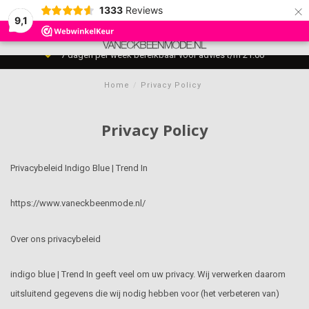
×
1333
Reviews
9,1
0
MENU
7 dagen per week bereikbaar voor advies t/m 21:00
Home
/
Privacy Policy
Privacy Policy
Privacybeleid Indigo Blue | Trend In
https://www.vaneckbeenmode.nl/
Over ons privacybeleid
indigo blue | Trend In geeft veel om uw privacy. Wij verwerken daarom
uitsluitend gegevens die wij nodig hebben voor (het verbeteren van)