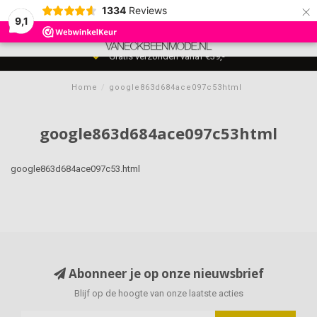
×
1334
Reviews
9,1
0
MENU
Gratis verzonden vanaf €39,-
Home
/
google863d684ace097c53html
google863d684ace097c53html
google863d684ace097c53.html
Abonneer je op onze nieuwsbrief
Blijf op de hoogte van onze laatste acties