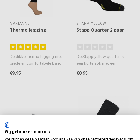
MARIANNE
STAPP YELLOW
Thermo legging
Stapp Quarter 2 paar
De dikke thermo legging met
De Stapp yellow quarter is
brede en comfortabele band
een korte sok met een
aan de bovenkant. Door de..
versterkte hak en teen. Deze
€9,95
€8,95
so..
Wij gebruiken cookies
We kunnen deze plaatsen voor analyse van onze bezoekersgegevens, om