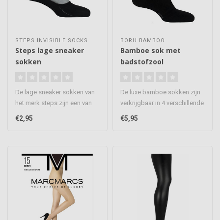
STEPS INVISIBLE SOCKS
BORU BAMBOO
Steps lage sneaker
Bamboe sok met
sokken
badstofzool
De lage sneaker sokken van
De luxe bamboe sokken zijn
het merk steps zijn een van
verkrijgbaar in 4 verschillende
de zo niet de beste sneak..
kleuren, hebben een c..
€2,95
€5,95