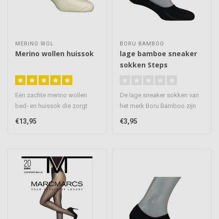
MERINO WOL
BORU BAMBOO
Merino wollen huissok
lage bamboe sneaker
sokken Steps
Een zachte merino wollen
De lage sneaker sokken van
bed- en huissok die zorgt
het merk Boru Bamboo zijn
voor heerlijke warme voeten
een van de zo niet de beste..
€13,95
€3,95
d..