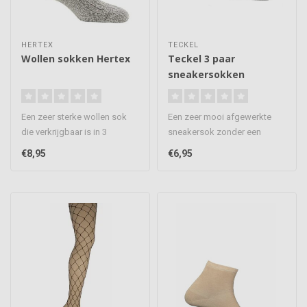
HERTEX
TECKEL
Wollen sokken Hertex
Teckel 3 paar
sneakersokken
Een zeer sterke wollen sok
Een zeer mooi afgewerkte
die verkrijgbaar is in 3
sneakersok zonder een
kleuren, deze wordt veel ged..
voelbare teennaad, deze sok
€8,95
€6,95
is va..