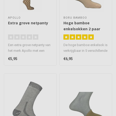
APOLLO
BORU BAMBOO
Extra grove netpanty
Hoge bamboe
enkelsokken 2 paar
Een extra grove netpanty van
De hoge bamboe enkelsok is
het merk Apollo met een
verkrijgbaar in 5 verschillende
verstevigd teenstuk. De net..
kleuren. Voorzien van..
€5,95
€6,95