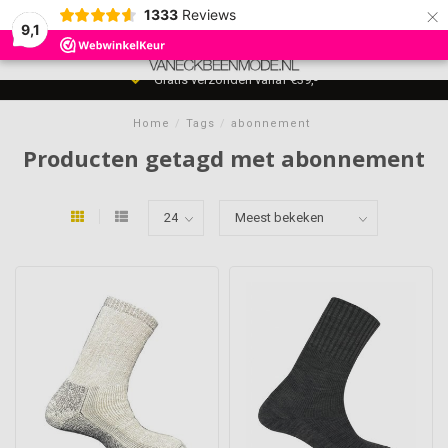
×
1333
Reviews
9,1
0
MENU
7 dagen per week bereikbaar voor advies t/m 21:00
Home
/
Tags
/
abonnement
Producten getagd met abonnement