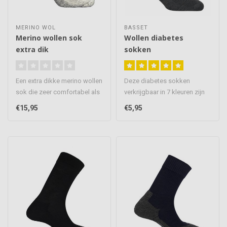
MERINO WOL
BASSET
Merino wollen sok
Wollen diabetes
extra dik
sokken
Een extra dikke merino wollen
Deze diabetes sokken
sok die zeer comfortabel als
verkrijgbaar in 7 kleuren zijn
wintersport, werk en ..
speciaal gemaakt voor
€15,95
€5,95
mensen..