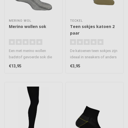
MERINO WOL
TECKEL
Merino wollen sok
Teen sokjes katoen 2
paar
Een met merino wollen
De katoenen teen sokjes zijn
badstof gevoerde sok die
ideaal in sneakers of anders
volledig naadloos is
schoenen op de warme d..
€13,95
€3,95
afgewerkt. D..