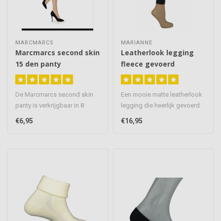
MARCMARCS
MARIANNE
Marcmarcs second skin
Leatherlook legging
15 den panty
fleece gevoerd
De Marcmarcs second skin
Een mooie matte leatherlook
panty is verkrijgbaar in 8
legging die heerlijk gevoerd
verschillende kleuren. Dit i..
is met zachte fleece aa..
€6,95
€16,95