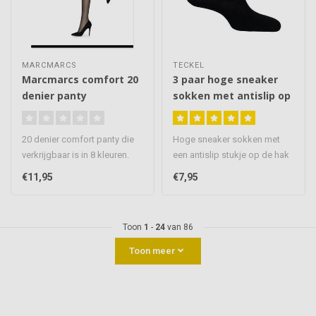
MARCMARCS
TECKEL
Marcmarcs comfort 20
3 paar hoge sneaker
denier panty
sokken met antislip op
de hak
20 denier comfort panty die
Hoge sneaker sokken met
verkrijgbaar is in 8 kleuren.
een antislip stukje op de hak
Voorzien van een licht..
waardoor de sok perfect bl..
€11,95
€7,95
Toon
1
-
24
van 86
Toon meer