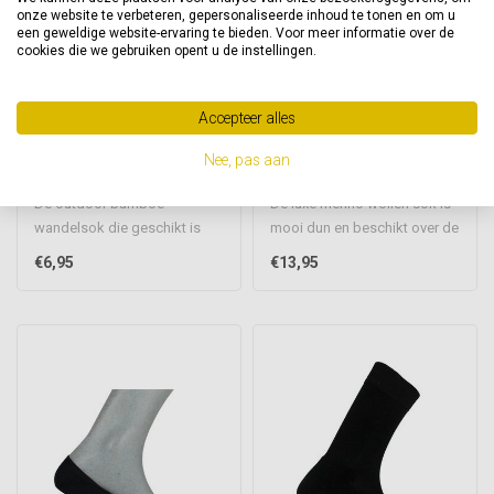
onze website te verbeteren, gepersonaliseerde inhoud te tonen en om u
een geweldige website-ervaring te bieden. Voor meer informatie over de
cookies die we gebruiken opent u de instellingen.
BORU BAMBOO
MERINO WOL
Bamboe wandelsokken
Dunne merino wollen
Accepteer alles
outdoor
sok met verstevigde
zool
Nee, pas aan
De outdoor bamboe
De luxe merino wollen sok is
wandelsok die geschikt is
mooi dun en beschikt over de
voor het wandelen in alle
eigenschappen van een ..
€6,95
€13,95
weersomsta..