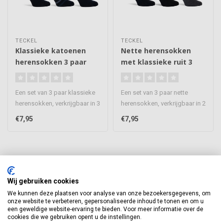
TECKEL
TECKEL
Klassieke katoenen
Nette herensokken
herensokken 3 paar
met klassieke ruit 3
paar
Een set van 3 paar klassieke
Een set van 3 paar nette
herensokken, verkrijgbaar in 3
herensokken, verkrijgbaar in 2
kleuren. Een prachti..
kleur combinaties. Een p..
€7,95
€7,95
Wij gebruiken cookies
We kunnen deze plaatsen voor analyse van onze bezoekersgegevens, om
Abonneer je op onze nieuwsbrief
onze website te verbeteren, gepersonaliseerde inhoud te tonen en om u
een geweldige website-ervaring te bieden. Voor meer informatie over de
Blijf op de hoogte van onze laatste acties
cookies die we gebruiken opent u de instellingen.