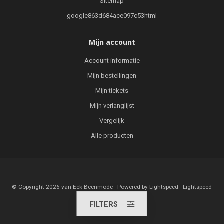
Sitemap
google863d684ace097c53html
Mijn account
Account informatie
Mijn bestellingen
Mijn tickets
Mijn verlanglijst
Vergelijk
Alle producten
© Copyright 2026 van Eck Beenmode - Powered by
Lightspeed
-
Lightspeed
design
by
Dyvelopment
FILTERS