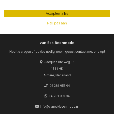
Abonneer
Accepteer alles
Nee, pas aan
van Eck Beenmode
Heeft u vragen of advies nodig, neem gerust contact met ons op!
Jacques Brelweg 35
1311 HK
Almere, Nederland
06 281 953 94
06 281 953 94
info@vaneckbeenmode.nl