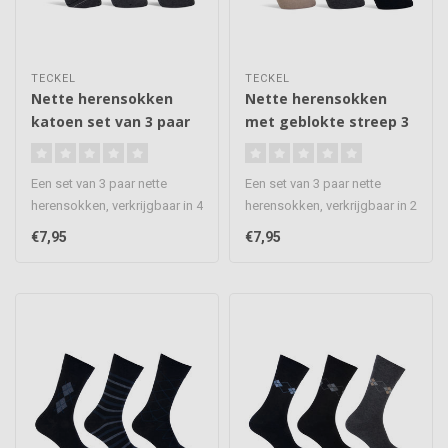
TECKEL
TECKEL
Nette herensokken
Nette herensokken
katoen set van 3 paar
met geblokte streep 3
paar
Een set van 3 paar nette
Een set van 3 paar nette
herensokken, verkrijgbaar in 4
herensokken, verkrijgbaar in 2
kleur combinaties. Een p..
kleur combinaties. Een p..
€7,95
€7,95