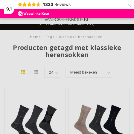
×
1333
Reviews
9,1
0
MENU
Gratis verzonden vanaf €39,-
Home
/
Tags
/
klassieke herensokken
Producten getagd met klassieke
herensokken