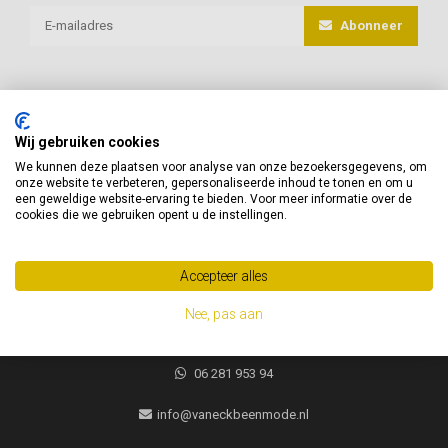
Abonneer
Wij gebruiken cookies
van Eck Beenmode
We kunnen deze plaatsen voor analyse van onze bezoekersgegevens, om
onze website te verbeteren, gepersonaliseerde inhoud te tonen en om u
Heeft u vragen of advies nodig, neem gerust contact met ons op!
een geweldige website-ervaring te bieden. Voor meer informatie over de
cookies die we gebruiken opent u de instellingen.
Jacques Brelweg 35
1311 HK
Accepteer alles
Almere, Nederland
Nee, pas aan
06 281 953 94
06 281 953 94
info@vaneckbeenmode.nl