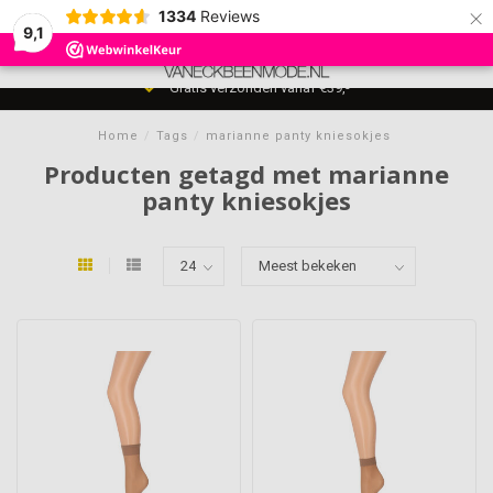
×
1334
Reviews
9,1
0
MENU
Gratis verzonden vanaf €39,-
Home
/
Tags
/
marianne panty kniesokjes
Producten getagd met marianne
panty kniesokjes