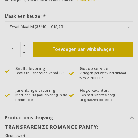
Maak een keuze:
*
Toevoegen aan winkelwagen
Snelle levering
Goede service
Gratis thuisbezorgd vanaf €39
7 dagen per week bereikbaar
t/m 21:00 uur
Jarenlange ervaring
Hoge kwaliteit
Meer dan 40 jaar ervaring in de
Een met uiterste zorg
beenmode
uitgekozen collectie
Productomschrijving
TRANSPARENZE ROMANCE PANTY:
Kleur: zwart