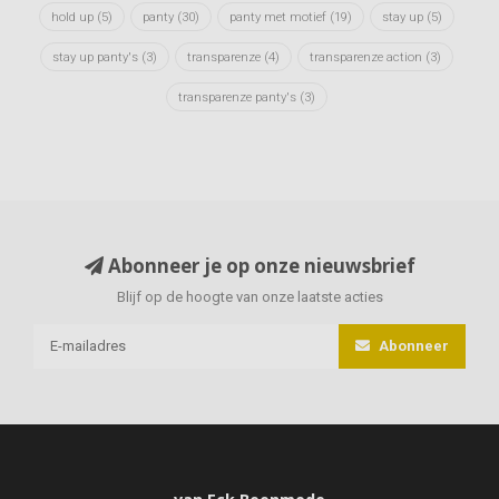
hold up
(5)
panty
(30)
panty met motief
(19)
stay up
(5)
stay up panty's
(3)
transparenze
(4)
transparenze action
(3)
transparenze panty's
(3)
Abonneer je op onze nieuwsbrief
Blijf op de hoogte van onze laatste acties
Abonneer