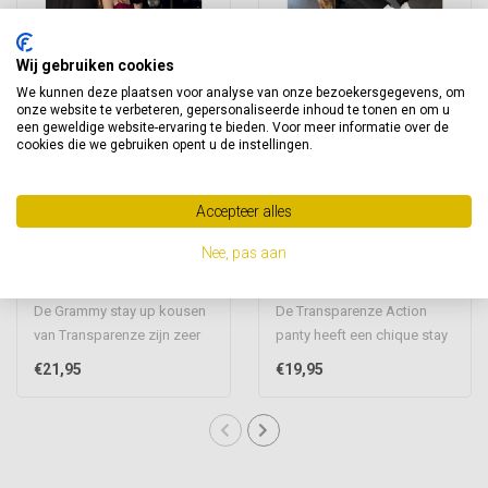
Wij gebruiken cookies
We kunnen deze plaatsen voor analyse van onze bezoekersgegevens, om
onze website te verbeteren, gepersonaliseerde inhoud te tonen en om u
een geweldige website-ervaring te bieden. Voor meer informatie over de
cookies die we gebruiken opent u de instellingen.
TRASPARENZE
TRASPARENZE
Accepteer alles
Transparenze
Transparenze Action
Grammy stay up
panty
Nee, pas aan
kousen
De Grammy stay up kousen
De Transparenze Action
van Transparenze zijn zeer
panty heeft een chique stay
sexy maar toch zeer stijlvol..
up motief die sexy is maar
€21,95
€19,95
to..