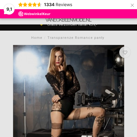
×
1334
Reviews
9,1
0
MENU
Gratis verzonden vanaf €39,-
Home
/
Transparenze Romance panty