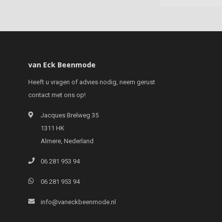
van Eck Beenmode
Heeft u vragen of advies nodig, neem gerust
contact met ons op!
Jacques Brelweg 35
1311 HK
Almere, Nederland
06 281 953 94
06 281 953 94
info@vaneckbeenmode.nl