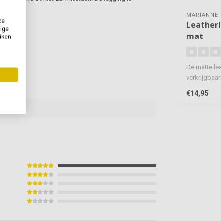
MARIANNE
ze
Leatherl
dige
mat
uiken
De matte lea
verkrijgbaar 
gangbare ma
€14,95