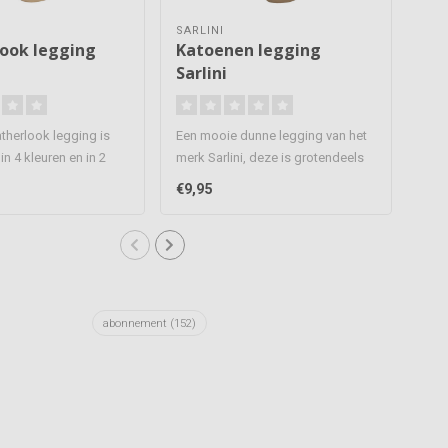
SARLINI
APO
ook legging
Katoenen legging
Le
Sarlini
therlook legging is
Een mooie dunne legging van het
Een 
in 4 kleuren en in 2
merk Sarlini, deze is grotendeels
verk
ten..
gemaakt van ka..
gem
€9,95
€12
abonnement
(152)