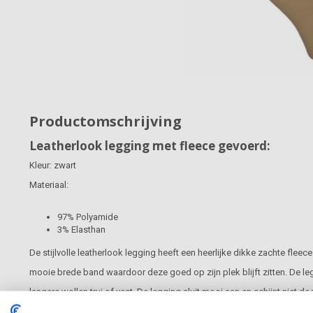
Productomschrijving
Leatherlook legging met fleece gevoerd:
Kleur: zwart
Materiaal:
97% Polyamide
3% Elasthan
De stijlvolle leatherlook legging heeft een heerlijke dikke zachte flee
mooie brede band waardoor deze goed op zijn plek blijft zitten. De leg
langere wollen trui of vest. De legging sluit mooi aan en schijnt niet 
is een fashion item die overdag gedragen kan worden maar ook tijdens 