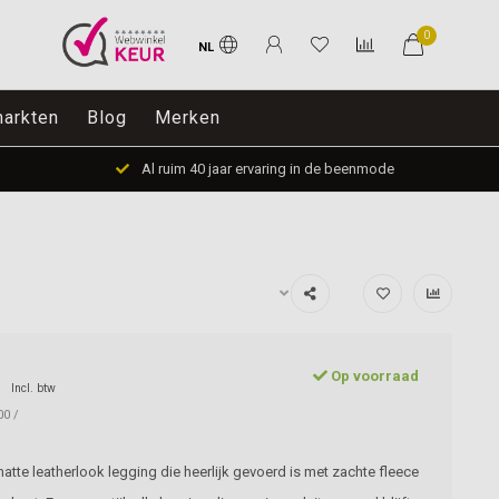
0
NL
arkten
Blog
Merken
Al ruim 40 jaar ervaring in de beenmode
Op voorraad
Incl. btw
00 /
tte leatherlook legging die heerlijk gevoerd is met zachte fleece