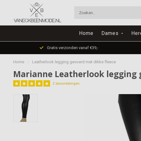
Home
Dames
Her
Gratis verzonden vanaf €39,-
Home
/
Leatherlook legging gevoerd met dikke fleece
Marianne Leatherlook legging 
2 beoordelingen