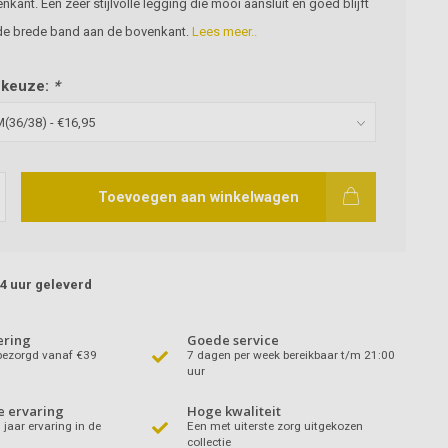
nkant. Een zeer stijlvolle legging die mooi aansluit en goed blijft
 de brede band aan de bovenkant.
Lees meer..
 keuze:
*
Toevoegen aan winkelwagen
4 uur geleverd
ering
Goede service
sbezorgd vanaf €39
7 dagen per week bereikbaar t/m 21:00
uur
e ervaring
Hoge kwaliteit
jaar ervaring in de
Een met uiterste zorg uitgekozen
collectie