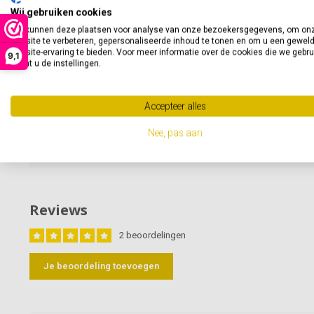
Wij gebruiken cookies
verkrijgbaar in de maten 36 tot en met 48.
We kunnen deze plaatsen voor analyse van onze bezoekersgegevens, om on
website te verbeteren, gepersonaliseerde inhoud te tonen en om u een gewel
Wasvoorschriften:
website-ervaring te bieden. Voor meer informatie over de cookies die we gebr
9,1
opent u de instellingen.
Niet geschikt voor de droger, machine was tot 30° C.
Accepteer alles
Specificaties
Nee, pas aan
Artikelnummer
20067
Reviews
2 beoordelingen
Je beoordeling toevoegen