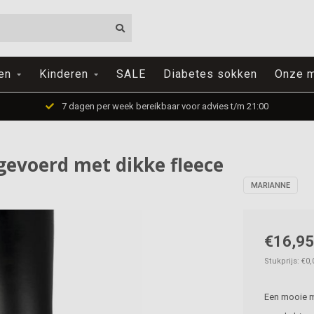
en
Kinderen
SALE
Diabetes sokken
Onze m
7 dagen per week bereikbaar voor advies t/m 21:00
gevoerd met dikke fleece
MARIANNE
€16,95
Stukprijs: €0,
Een mooie ma