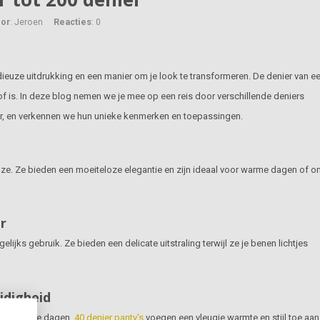
or
: Jeroen
Reacties
: 0
dieuze uitdrukking en een manier om je look te transformeren. De denier van e
tof is. In deze blog nemen we je mee op een reis door verschillende deniers
ier, en verkennen we hun unieke kenmerken en toepassingen.
uze. Ze bieden een moeiteloze elegantie en zijn ideaal voor warme dagen of o
er
elijks gebruik. Ze bieden een delicate uitstraling terwijl ze je benen lichtjes
jdigheid
oor koelere dagen.
40 denier panty's
voegen een vleugje warmte en stijl toe aan