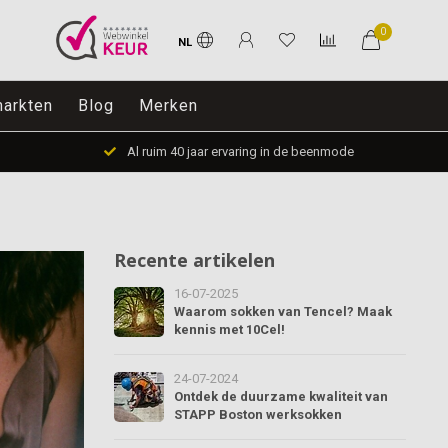
0
NL
arkten
Blog
Merken
Al ruim 40 jaar ervaring in de beenmode
Recente artikelen
16-07-2025
Waarom sokken van Tencel? Maak
kennis met 10Cel!
24-07-2024
Ontdek de duurzame kwaliteit van
STAPP Boston werksokken