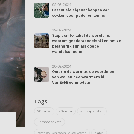
05-03-2024
Essentiële eigenschappen van
sokken voor padel en tennis
29-02-2024
Stap comfortabel de wereld In:
waarom goede wandelsokken net zo
belangrijk zijn als goede
wandelschoenen
20-02-2024
Omarm de warmte: de voordelen
van wollen beenwarmers bij
VanEckBeenmode.nl
Tags
20 denier
40 denier
antislip sokken
Bamboe sokken
beste sokken tegen koude voeten
blaren