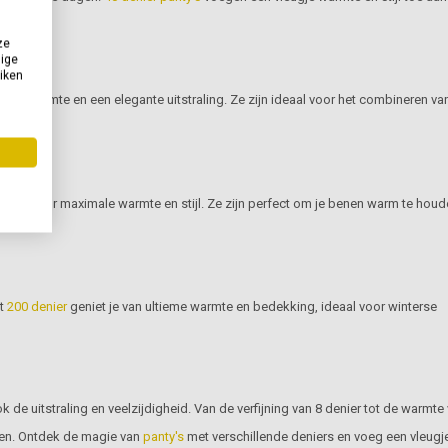
den.
ze
dige
uiken
xtra warmte en een elegante uitstraling. Ze zijn ideaal voor het combineren va
gen voor maximale warmte en stijl. Ze zijn perfect om je benen warm te houd
et
200 denier
geniet je van ultieme warmte en bedekking, ideaal voor winterse
 de uitstraling en veelzijdigheid. Van de verfijning van 8 denier tot de warmte
ngen. Ontdek de magie van
panty's
met verschillende deniers en voeg een vleugj