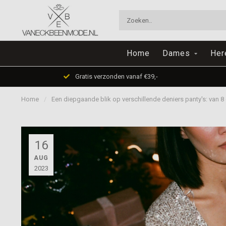
Home
Dames
Her
Gratis verzonden vanaf €39,-
Home
/
Een diepgaande blik op verschillende deniers panty's: van 8 
16
AUG
2023