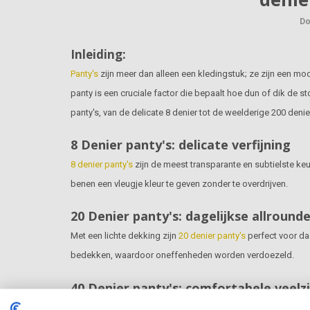
Do
Inleiding:
Panty's
zijn meer dan alleen een kledingstuk; ze zijn een mo
panty is een cruciale factor die bepaalt hoe dun of dik de s
panty's, van de delicate 8 denier tot de weelderige 200 den
8 Denier panty's: delicate verfijning
8 denier panty's
zijn de meest transparante en subtielste ke
benen een vleugje kleur te geven zonder te overdrijven.
20 Denier panty's: dagelijkse allround
Met een lichte dekking zijn
20 denier panty's
perfect voor dag
bedekken, waardoor oneffenheden worden verdoezeld.
40 Denier panty's: comfortabele veelzi
Deze denier biedt een iets dikkere dekking en is geschikt v