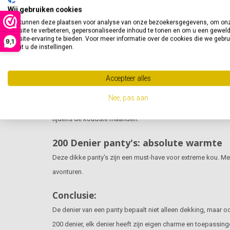
Wij gebruiken cookies
outfit, terwijl ze nog steeds een vleugje transparantie behou
We kunnen deze plaatsen voor analyse van onze bezoekersgegevens, om on
website te verbeteren, gepersonaliseerde inhoud te tonen en om u een gewel
60 Denier panty's: stijlvolle warmte
website-ervaring te bieden. Voor meer informatie over de cookies die we gebr
9,1
opent u de instellingen.
Voor de herfst- en wintermaanden bieden
60 denier panty's
e
stijl en comfort tijdens koudere dagen.
Accepteer alles
100 Denier panty's: weelderige dikte
Nee, pas aan
100 denier panty's
bieden een ondoorzichtige dekking en zor
tijdens de koudste maanden.
200 Denier panty's: absolute warmte
Deze dikke panty's zijn een must-have voor extreme kou. M
avonturen.
Conclusie:
De denier van een panty bepaalt niet alleen dekking, maar ook
200 denier, elk denier heeft zijn eigen charme en toepassi