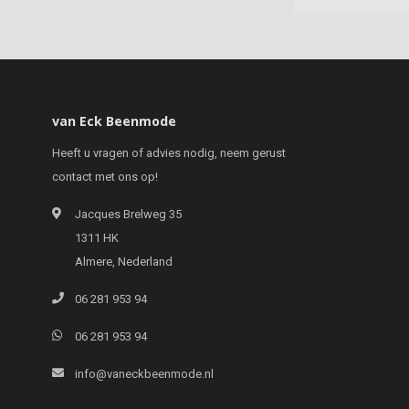
van Eck Beenmode
Heeft u vragen of advies nodig, neem gerust
contact met ons op!
Jacques Brelweg 35
1311 HK
Almere, Nederland
06 281 953 94
06 281 953 94
info@vaneckbeenmode.nl