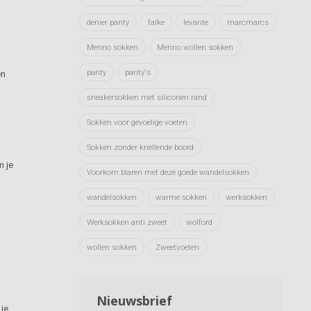
denier panty
falke
levante
marcmarcs
Merino sokken
Merino wollen sokken
panty
panty's
en
sneakersokken met siliconen rand
Sokken voor gevoelige voeten
Sokken zonder knellende boord
m je
Voorkom blaren met deze goede wandelsokken
wandelsokken
warme sokken
werksokken
Werksokken anti zweet
wolford
wollen sokken
Zweetvoeten
Nieuwsbrief
 je