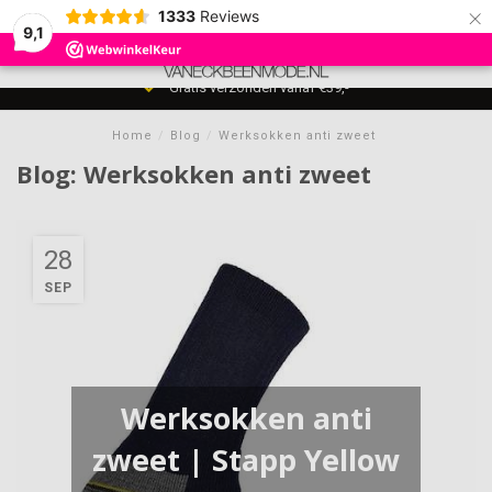
×
1333
Reviews
9,1
0
MENU
Gratis verzonden vanaf €39,-
Home
/
Blog
/
Werksokken anti zweet
Blog: Werksokken anti zweet
28
SEP
Werksokken anti
zweet | Stapp Yellow