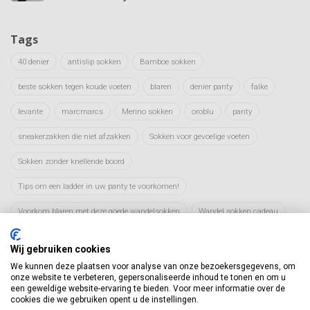
Tags
40 denier
antislip sokken
Bamboe sokken
beste sokken tegen koude voeten
blaren
denier panty
falke
levante
marcmarcs
Merino sokken
oroblu
panty
sneakerzakken die niet afzakken
Sokken voor gevoelige voeten
Sokken zonder knellende boord
Tips om een ladder in uw panty te voorkomen!
Voorkom blaren met deze goede wandelsokken
Wandel sokken cadeau
wandelsokken
warme sokken
werksokken
Wij gebruiken cookies
Werksokken anti zweet
wolford
wollen sokken
Zweetvoeten
We kunnen deze plaatsen voor analyse van onze bezoekersgegevens, om
onze website te verbeteren, gepersonaliseerde inhoud te tonen en om u
een geweldige website-ervaring te bieden. Voor meer informatie over de
cookies die we gebruiken opent u de instellingen.