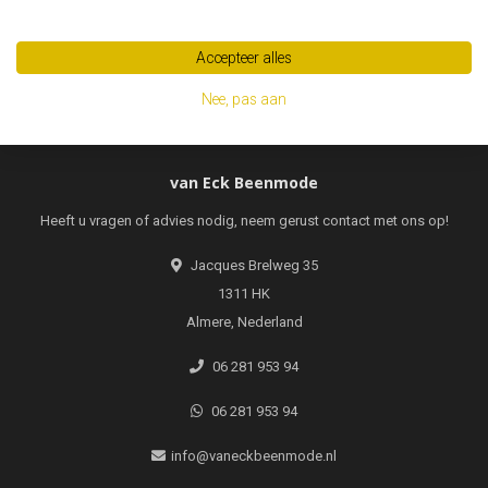
Abonneer
Accepteer alles
Nee, pas aan
van Eck Beenmode
Heeft u vragen of advies nodig, neem gerust contact met ons op!
Jacques Brelweg 35
1311 HK
Almere, Nederland
06 281 953 94
06 281 953 94
info@vaneckbeenmode.nl