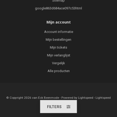
Sitemap
google863d684ace097c53html
Mijn account
Account informatie
Mijn bestellingen
Mijn tickets
Mijn verlanglijst
Vergelijk
Alle producten
© Copyright 2026 van Eck Beenmode - Powered by
Lightspeed
-
Lightspeed
design
by
Dyvelopment
FILTERS