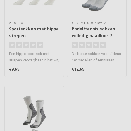
APOLLO
XTREME SOCKSWEAR
Sportsokken met hippe
Padel/tennis sokken
strepen
volledig naadloos 2
paar
Een hippe sportsok met
De beste sokken voor tijdens
strepen verkrijgbaar in het wit,
het padellen of tennissen.
zwart en grijs. De sokke..
Deze sokken houden de vo..
€9,95
€12,95