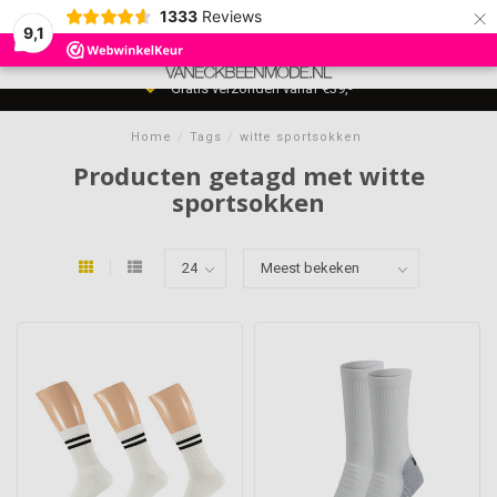
×
1333
Reviews
9,1
0
MENU
Gratis verzonden vanaf €39,-
Home
/
Tags
/
witte sportsokken
Producten getagd met witte
sportsokken