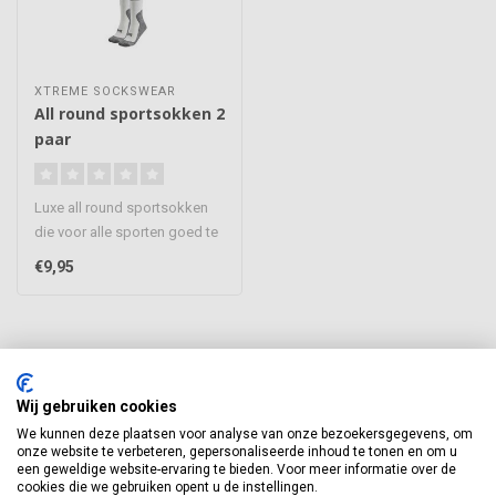
XTREME SOCKSWEAR
All round sportsokken 2
paar
Luxe all round sportsokken
die voor alle sporten goed te
gebruiken zijn. Deze sp..
€9,95
Wij gebruiken cookies
We kunnen deze plaatsen voor analyse van onze bezoekersgegevens, om
Abonneer je op onze nieuwsbrief
onze website te verbeteren, gepersonaliseerde inhoud te tonen en om u
een geweldige website-ervaring te bieden. Voor meer informatie over de
Blijf op de hoogte van onze laatste acties
cookies die we gebruiken opent u de instellingen.