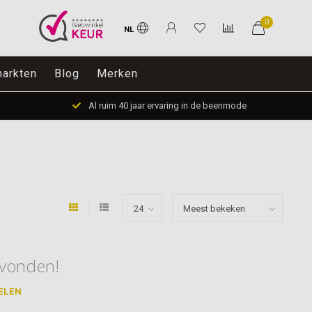
0
NL
arkten
Blog
Merken
Al ruim 40 jaar ervaring in de beenmode
vonden!
ELEN