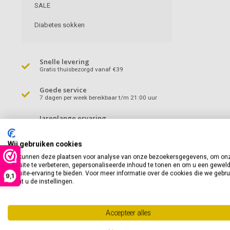
SALE
Diabetes sokken
Snelle levering
Gratis thuisbezorgd vanaf €39
Goede service
7 dagen per week bereikbaar t/m 21:00 uur
Jarenlange ervaring
Meer dan 40 jaar ervaring in de beenmode
Wij gebruiken cookies
Hoge kwaliteit
Een met uiterste zorg uitgekozen collectie
We kunnen deze plaatsen voor analyse van onze bezoekersgegevens, om on
website te verbeteren, gepersonaliseerde inhoud te tonen en om u een gewel
website-ervaring te bieden. Voor meer informatie over de cookies die we gebr
9,1
opent u de instellingen.
Accepteer alles