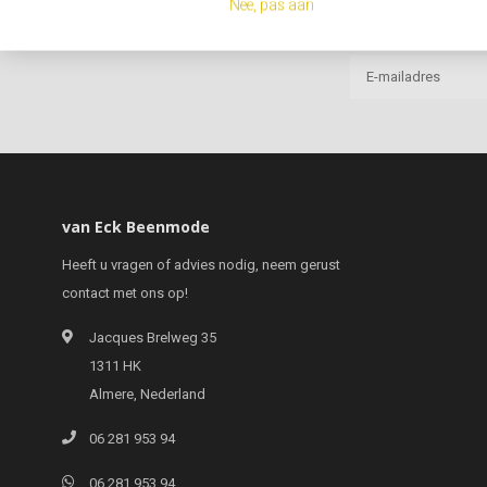
Nee, pas aan
van Eck Beenmode
Heeft u vragen of advies nodig, neem gerust
contact met ons op!
Jacques Brelweg 35
1311 HK
Almere, Nederland
06 281 953 94
06 281 953 94