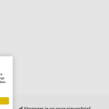
ze
dige
uiken
Abonneer je op onze nieuwsbrief