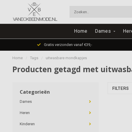
Home
Dames
Her
Gratis verzonden vanaf €39,-
Home
/
Tags
/
uitwasbare mondkapjes
Producten getagd met uitwas
FILTERS
Categorieën
Dames
Heren
Kinderen