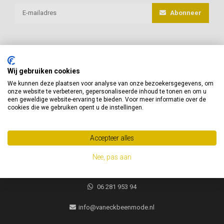
Abonneer
Wij gebruiken cookies
van Eck Beenmode
We kunnen deze plaatsen voor analyse van onze bezoekersgegevens, om
onze website te verbeteren, gepersonaliseerde inhoud te tonen en om u
Heeft u vragen of advies nodig, neem gerust contact met ons op!
een geweldige website-ervaring te bieden. Voor meer informatie over de
cookies die we gebruiken opent u de instellingen.
Jacques Brelweg 35
1311 HK
Accepteer alles
Almere, Nederland
Nee, pas aan
06 281 953 94
06 281 953 94
info@vaneckbeenmode.nl