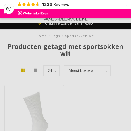
×
1333
Reviews
9,1
0
MENU
Gratis verzonden vanaf €39,-
Home
/
Tags
/
sportsokken wit
Producten getagd met sportsokken
wit