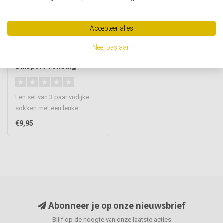
Accepteer alles
TECKEL
Nee, pas aan
Vrolijke sokken
Balsport volledig
naadloos 3 paar
Een set van 3 paar vrolijke
sokken met een leuke
Balsport print, de sokken om
€9,95
je..
Abonneer je op onze nieuwsbrief
Blijf op de hoogte van onze laatste acties