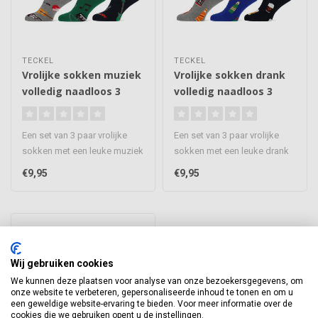
TECKEL
TECKEL
Vrolijke sokken muziek
Vrolijke sokken drank
volledig naadloos 3
volledig naadloos 3
paar
paar
Een set van 3 paar vrolijke
Een set van 3 paar vrolijke
sokken met een leuke muziek
sokken met een leuke drank
print, de sokken om je o..
print, de sokken om je ou..
€9,95
€9,95
Wij gebruiken cookies
We kunnen deze plaatsen voor analyse van onze bezoekersgegevens, om
onze website te verbeteren, gepersonaliseerde inhoud te tonen en om u
een geweldige website-ervaring te bieden. Voor meer informatie over de
cookies die we gebruiken opent u de instellingen.