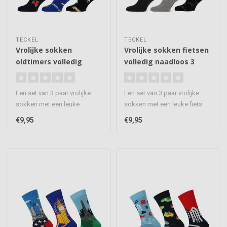
TECKEL
TECKEL
Vrolijke sokken
Vrolijke sokken fietsen
oldtimers volledig
volledig naadloos 3
naadloos 3 paar
paar
Een set van 3 paar vrolijke
Een set van 3 paar vrolijke
sokken met een leuke
sokken met een leuke fiets
oldtimers print, de sokken
print, de sokken om je ou..
€9,95
€9,95
om j..