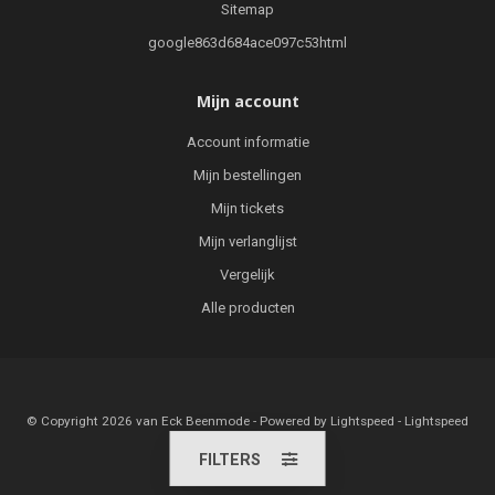
Sitemap
google863d684ace097c53html
Mijn account
Account informatie
Mijn bestellingen
Mijn tickets
Mijn verlanglijst
Vergelijk
Alle producten
© Copyright 2026 van Eck Beenmode - Powered by
Lightspeed
-
Lightspeed
design
by
Dyvelopment
FILTERS