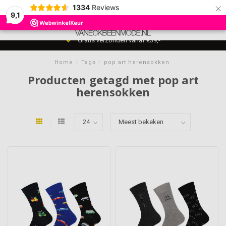
×
1334
Reviews
9,1
0
MENU
Gratis verzonden vanaf €39,-
Home
/
Tags
/
pop art herensokken
Producten getagd met pop art
herensokken