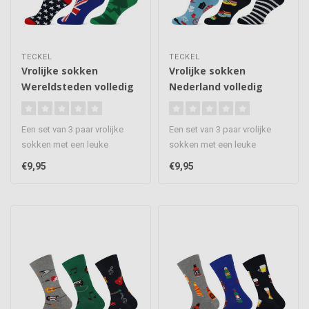
TECKEL
TECKEL
Vrolijke sokken
Vrolijke sokken
Wereldsteden volledig
Nederland volledig
naadloos 3 paar
naadloos 3 paar
Een set van 3 paar vrolijke
Een set van 3 paar vrolijke
sokken met een leuke
sokken met een leuke
Wereldsteden print, de
Nederland print, de sokken
€9,95
€9,95
sokken o..
om j..