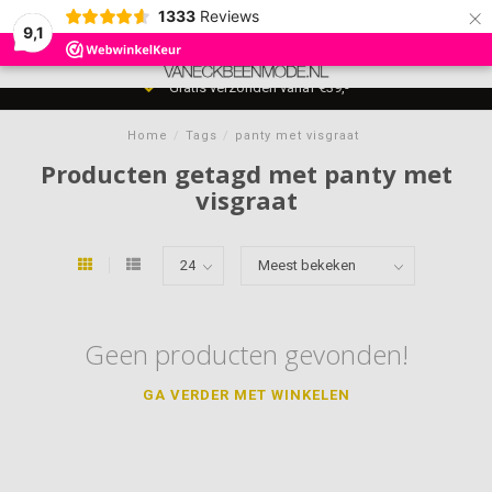
×
1333
Reviews
9,1
0
MENU
Gratis verzonden vanaf €39,-
Home
/
Tags
/
panty met visgraat
Producten getagd met panty met
visgraat
Geen producten gevonden!
GA VERDER MET WINKELEN