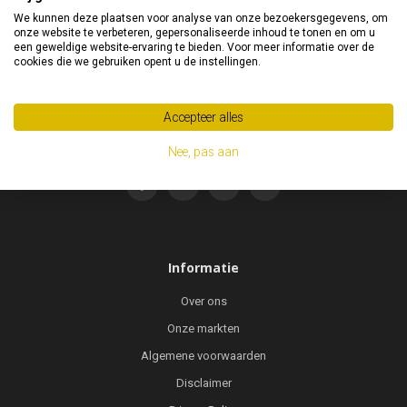
We kunnen deze plaatsen voor analyse van onze bezoekersgegevens, om
onze website te verbeteren, gepersonaliseerde inhoud te tonen en om u
06 281 953 94
een geweldige website-ervaring te bieden. Voor meer informatie over de
cookies die we gebruiken opent u de instellingen.
06 281 953 94
info@vaneckbeenmode.nl
Accepteer alles
Nee, pas aan
Informatie
Over ons
Onze markten
Algemene voorwaarden
Disclaimer