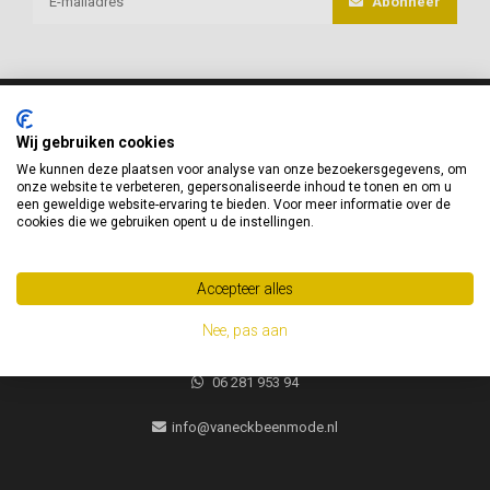
Abonneer
Wij gebruiken cookies
van Eck Beenmode
We kunnen deze plaatsen voor analyse van onze bezoekersgegevens, om
onze website te verbeteren, gepersonaliseerde inhoud te tonen en om u
Heeft u vragen of advies nodig, neem gerust contact met ons op!
een geweldige website-ervaring te bieden. Voor meer informatie over de
cookies die we gebruiken opent u de instellingen.
Jacques Brelweg 35
1311 HK
Accepteer alles
Almere, Nederland
Nee, pas aan
06 281 953 94
06 281 953 94
info@vaneckbeenmode.nl