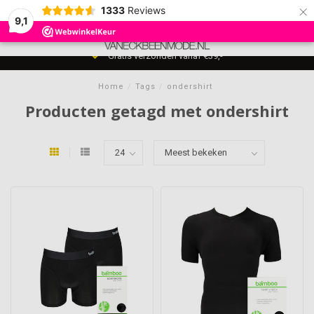
×
1333
Reviews
9,1
0
MENU
Gratis verzonden vanaf €39,-
Home
/
Tags
/
ondershirt
Producten getagd met ondershirt