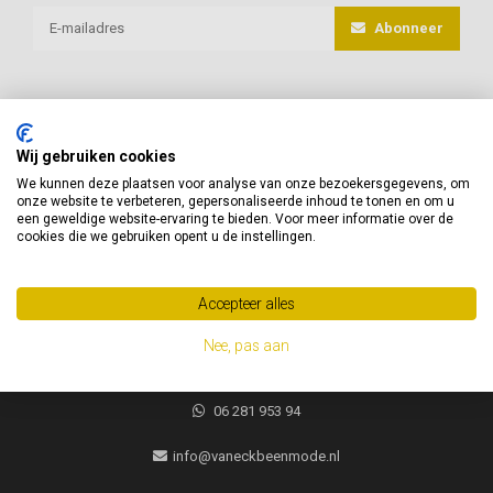
Abonneer
Wij gebruiken cookies
van Eck Beenmode
We kunnen deze plaatsen voor analyse van onze bezoekersgegevens, om
onze website te verbeteren, gepersonaliseerde inhoud te tonen en om u
Heeft u vragen of advies nodig, neem gerust contact met ons op!
een geweldige website-ervaring te bieden. Voor meer informatie over de
cookies die we gebruiken opent u de instellingen.
Jacques Brelweg 35
1311 HK
Accepteer alles
Almere, Nederland
Nee, pas aan
06 281 953 94
06 281 953 94
info@vaneckbeenmode.nl