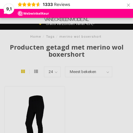
×
1333
Reviews
9,1
0
MENU
Gratis verzonden vanaf €39,-
Home
/
Tags
/
merino wol boxershort
Producten getagd met merino wol
boxershort