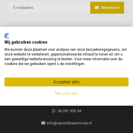
Abonneer
Wij gebruiken cookies
van Eck Beenmode
We kunnen deze plaatsen voor analyse van onze bezoekersgegevens, om
onze website te verbeteren, gepersonaliseerde inhoud te tonen en om u
Heeft u vragen of advies nodig, neem gerust contact met ons op!
een geweldige website-ervaring te bieden. Voor meer informatie over de
cookies die we gebruiken opent u de instellingen.
Jacques Brelweg 35
1311 HK
Accepteer alles
Almere, Nederland
Nee, pas aan
06 281 953 94
06 281 953 94
info@vaneckbeenmode.nl