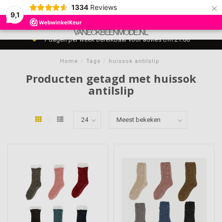
×
1334
Reviews
9,1
0
MENU
7 dagen per week bereikbaar voor advies t/m 21:00
Home
/
Tags
/
huissok antilslip
Producten getagd met huissok
antilslip