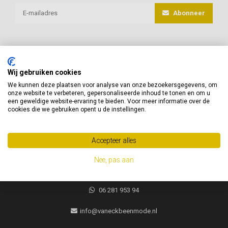
Abonneer
Wij gebruiken cookies
van Eck Beenmode
We kunnen deze plaatsen voor analyse van onze bezoekersgegevens, om
onze website te verbeteren, gepersonaliseerde inhoud te tonen en om u
Heeft u vragen of advies nodig, neem gerust contact met ons op!
een geweldige website-ervaring te bieden. Voor meer informatie over de
cookies die we gebruiken opent u de instellingen.
Jacques Brelweg 35
1311 HK
Accepteer alles
Almere, Nederland
Nee, pas aan
06 281 953 94
06 281 953 94
info@vaneckbeenmode.nl