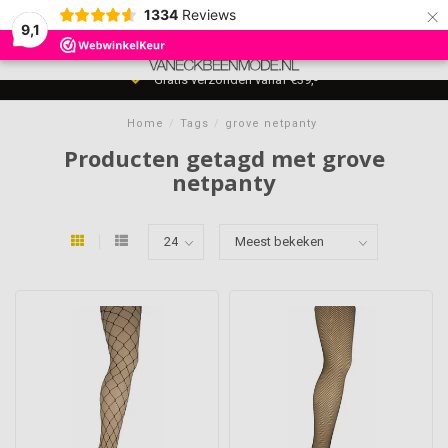
×
1334
Reviews
9,1
0
MENU
Gratis verzonden vanaf €39,-
Home
/
Tags
/
grove netpanty
Producten getagd met grove
netpanty