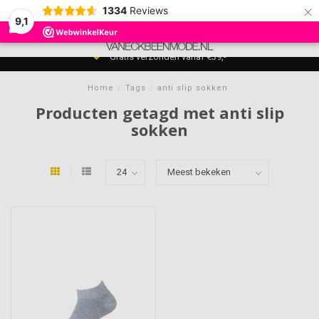
×
1334
Reviews
9,1
0
MENU
Gratis verzonden vanaf €39,-
Home
/
Tags
/
anti slip sokken
Producten getagd met anti slip
sokken