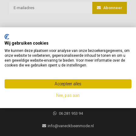
Abonneer
Wij gebruiken cookies
van Eck Beenmode
We kunnen deze plaatsen voor analyse van onze bezoekersgegevens, om
onze website te verbeteren, gepersonaliseerde inhoud te tonen en om u
Heeft u vragen of advies nodig, neem gerust contact met ons op!
een geweldige website-ervaring te bieden. Voor meer informatie over de
cookies die we gebruiken opent u de instellingen.
Jacques Brelweg 35
1311 HK
Accepteer alles
Almere, Nederland
Nee, pas aan
06 281 953 94
06 281 953 94
info@vaneckbeenmode.nl