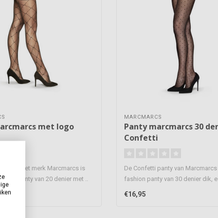
CS
MARCMARCS
arcmarcs met logo
Panty marcmarcs 30 de
Confetti
nty van het merk Marcmarcs is
De Confetti panty van Marcmarcs 
ze
unne panty van 20 denier met ..
fashion panty van 30 denier dik, e
dige
uiken
€16,95