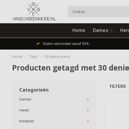
Home
Dames
Her
Gratis verzonden vanaf €39,-
Home
/
Tags
/
30 denier panty
Producten getagd met 30 denie
FILTERS
Categorieën
Dames
Heren
Kinderen