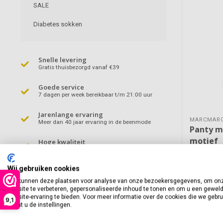
SALE
Diabetes sokken
Snelle levering
Gratis thuisbezorgd vanaf €39
Goede service
7 dagen per week bereikbaar t/m 21:00 uur
Jarenlange ervaring
MARCMAR
Meer dan 40 jaar ervaring in de beenmode
Panty m
motief
Hoge kwaliteit
Een met uiterste zorg uitgekozen collectie
Wij gebruiken cookies
De Logo pa
We kunnen deze plaatsen voor analyse van onze bezoekersgegevens, om on
een mooie d
website te verbeteren, gepersonaliseerde inhoud te tonen en om u een gewel
website-ervaring te bieden. Voor meer informatie over de cookies die we gebr
€11,95
9,1
opent u de instellingen.