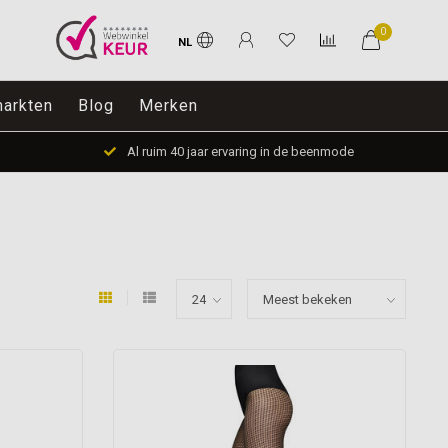
0
NL
arkten
Blog
Merken
Al ruim 40 jaar ervaring in de beenmode