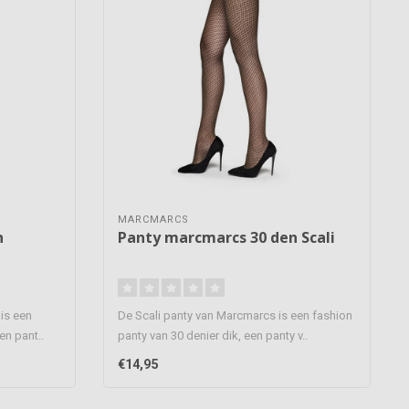
MARCMARCS
n
Panty marcmarcs 30 den Scali
is een
De Scali panty van Marcmarcs is een fashion
en pant..
panty van 30 denier dik, een panty v..
€14,95