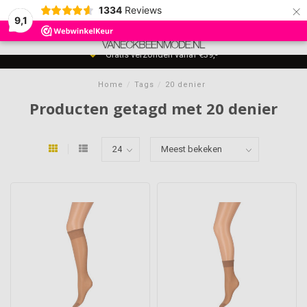
×
1334
Reviews
9,1
0
MENU
Gratis verzonden vanaf €39,-
Home
/
Tags
/
20 denier
Producten getagd met 20 denier