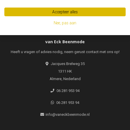
Abonneer
Accepteer alles
Nee, pas aan
van Eck Beenmode
Heeft u vragen of advies nodig, neem gerust contact met ons op!
Jacques Brelweg 35
1311 HK
Almere, Nederland
06 281 953 94
06 281 953 94
info@vaneckbeenmode.nl