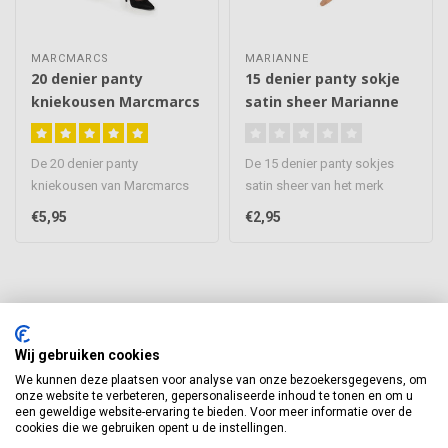
MARCMARCS
MARIANNE
20 denier panty
15 denier panty sokje
kniekousen Marcmarcs
satin sheer Marianne
De 20 denier panty
De 15 denier panty sokjes
kniekousen van Marcmarcs
satin sheer van het merk
zijn voorzien van een
Marianne zijn mooie sokjes
€5,95
€2,95
comfortabele b..
di..
Wij gebruiken cookies
Abonneer je op onze nieuwsbrief
We kunnen deze plaatsen voor analyse van onze bezoekersgegevens, om
onze website te verbeteren, gepersonaliseerde inhoud te tonen en om u
Blijf op de hoogte van onze laatste acties
een geweldige website-ervaring te bieden. Voor meer informatie over de
cookies die we gebruiken opent u de instellingen.