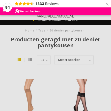
×
1333
Reviews
9,1
0
MENU
Gratis verzonden vanaf €39,-
Home
/
Tags
/
20 denier pantykousen
Producten getagd met 20 denier
pantykousen