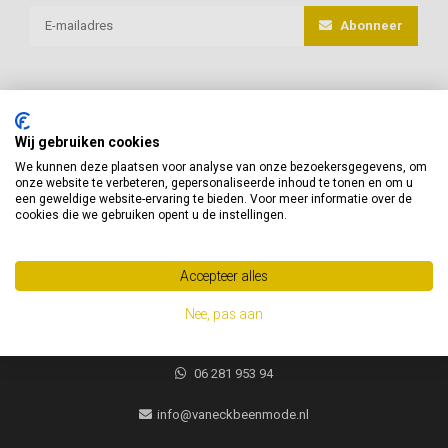
Abonneer
Wij gebruiken cookies
van Eck Beenmode
We kunnen deze plaatsen voor analyse van onze bezoekersgegevens, om
onze website te verbeteren, gepersonaliseerde inhoud te tonen en om u
Heeft u vragen of advies nodig, neem gerust contact met ons op!
een geweldige website-ervaring te bieden. Voor meer informatie over de
cookies die we gebruiken opent u de instellingen.
Jacques Brelweg 35
1311 HK
Accepteer alles
Almere, Nederland
Nee, pas aan
06 281 953 94
06 281 953 94
info@vaneckbeenmode.nl