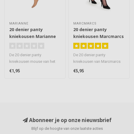
MARIANNE
MARCMARCS
20 denier panty
20 denier panty
kniekousen Marianne
kniekousen Marcmarcs
De 20 denier panty
De 20 denier panty
kniekousen mouse van het
kniekousen van Marcmarcs
merk Marianne zijn mooie
zijn voorzien van een
€1,95
€5,95
kousjes die..
comfortabele b..
Abonneer je op onze nieuwsbrief
Blijf op de hoogte van onze laatste acties