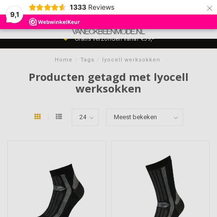
×
1333
Reviews
9,1
0
MENU
Gratis verzonden vanaf €39,-
Home
/
Tags
/
lyocell werksokken
Producten getagd met lyocell
werksokken