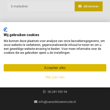
Abonneer
Wij gebruiken cookies
van Eck Beenmode
We kunnen deze plaatsen voor analyse van onze bezoekersgegevens, om
onze website te verbeteren, gepersonaliseerde inhoud te tonen en om u
Heeft u vragen of advies nodig, neem gerust contact met ons op!
een geweldige website-ervaring te bieden. Voor meer informatie over de
cookies die we gebruiken opent u de instellingen.
Jacques Brelweg 35
1311 HK
Accepteer alles
Almere, Nederland
Nee, pas aan
06 281 953 94
06 281 953 94
info@vaneckbeenmode.nl