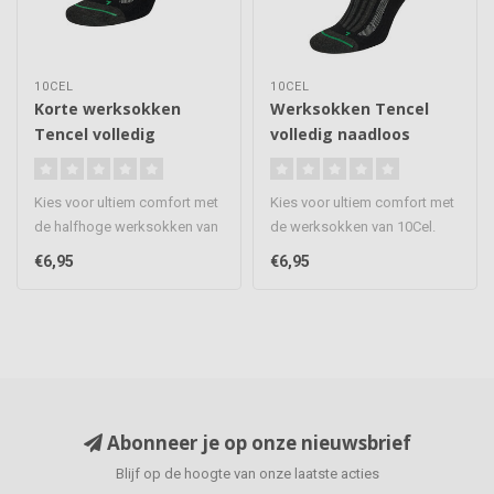
10CEL
10CEL
Korte werksokken
Werksokken Tencel
Tencel volledig
volledig naadloos
naadloos afgewerkt
afgewerkt
Kies voor ultiem comfort met
Kies voor ultiem comfort met
de halfhoge werksokken van
de werksokken van 10Cel.
10Cel. Gemaakt van sterk..
Gemaakt van sterk,
€6,95
€6,95
ademend..
Abonneer je op onze nieuwsbrief
Blijf op de hoogte van onze laatste acties